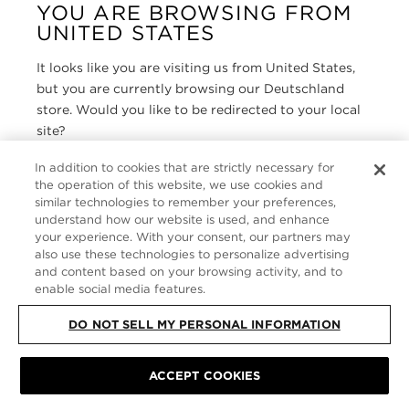
YOU ARE BROWSING FROM
UNITED STATES
KUNDENSERVICE
It looks like you are visiting us from United States,
ÜBER
but you are currently browsing our Deutschland
store. Would you like to be redirected to your local
FOLLOW US
site?
In addition to cookies that are strictly necessary for
GERMANY
the operation of this website, we use cookies and
SHOP IN UNITED STATES
similar technologies to remember your preferences,
understand how our website is used, and enhance
CONTINUE BROWSING HERE
your experience. With your consent, our partners may
SITE MAP
|
DATENSCHUTZRICHTLINIE
|
ALLGEMEINE GESCHÄFTSBEDINGUNGEN
© TOM FORD ALL RIGHTS
also use these technologies to personalize advertising
RESERVED
and content based on your browsing activity, and to
enable social media features.
DO NOT SELL MY PERSONAL INFORMATION
ACCEPT COOKIES