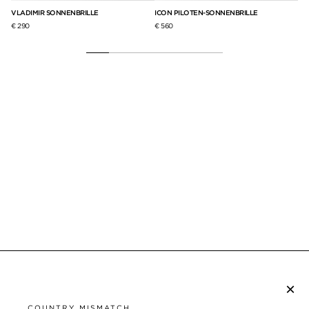
VLADIMIR SONNENBRILLE
ICON PILOTEN-SONNENBRILLE
SA
€ 290
€ 560
€ 3
×
NEWSLETTER ABONNIEREN
COUNTRY MISMATCH