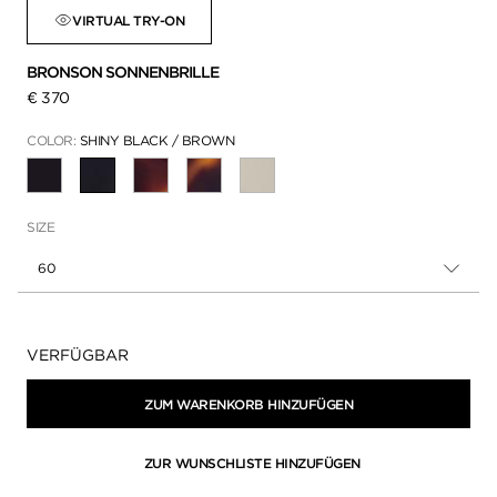
VIRTUAL TRY-ON
BRONSON SONNENBRILLE
€ 370
COLOR:
SHINY BLACK / BROWN
AUSGEWÄHLT
SIZE
60
Verfügbarkeit:
VERFÜGBAR
ZUM WARENKORB HINZUFÜGEN
ZUR WUNSCHLISTE HINZUFÜGEN