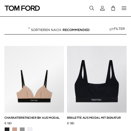
Melden Sie sich 
FILTER
RECOMMENDED
BHS
14 RESULTS FOR>
"BHS"
CHARAKTERISTISCHER BH AUS MODAL
BRALETTE AUS MODAL MIT SIGNATUR
€ 180
€ 180