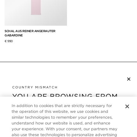
SCHAL AUS REINER ANGERAUTER
GABARDINE
€ 990
×
NEWSLETTER ABONNIEREN
COUNTRY MISMATCH
YOU ARE BROWSING FROM
UNITED STATES
KUNDENSERVICE
In addition to cookies that are strictly necessary for
the operation of this website, we use cookies and
It looks like you are visiting us from United States,
ÜBER
similar technologies to remember your preferences,
but you are currently browsing our Deutschland
understand how our website is used, and enhance
store. Would you like to be redirected to your local
your experience. With your consent, our partners may
FOLLOW US
also use these technologies to personalize advertising
site?