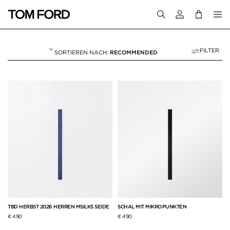
Melden Sie sich 
FILTER
RECOMMENDED
SCHALS
16 RESULTS FOR>
"SCHALS"
TBD HERBST 2026 HERREN MSILKS SEIDE
SCHAL MIT MIKROPUNKTEN
€ 490
€ 490