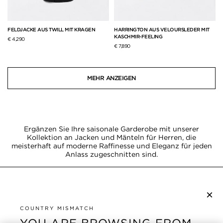
FELDJACKE AUS TWILL MIT KRAGEN
HARRINGTON AUS VELOURSLEDER MIT
KASCHMIR-FEELING
€ 4,290
€ 7,890
MEHR ANZEIGEN
Ergänzen Sie Ihre saisonale Garderobe mit unserer
Kollektion an Jacken und Mänteln für Herren, die
meisterhaft auf moderne Raffinesse und Eleganz für jeden
Anlass zugeschnitten sind.
×
NEWSLETTER ABONNIEREN
COUNTRY MISMATCH
YOU ARE BROWSING FROM