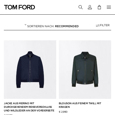
Melden Sie sich 
FILTER
RECOMMENDED
OUTERWEAR
90 RESULTS FOR>
"OUTERWEAR"
JACKE AUS MERINO MIT
BLOUSON AUS FEINEM TWILL MIT
DURCHGEHENDEM REISSVERSCHLUSS
KRAGEN
UND WILDLEDER AN DER VORDERSEITE
€ 2,990