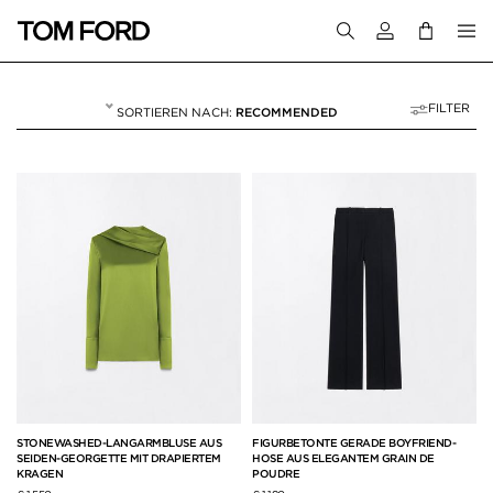
Melden Sie sich 
FILTER
RECOMMENDED
OFFICE EDIT
33 RESULTS FOR>
"OFFICE EDIT"
STONEWASHED-LANGARMBLUSE AUS
FIGURBETONTE GERADE BOYFRIEND-
SEIDEN-GEORGETTE MIT DRAPIERTEM
HOSE AUS ELEGANTEM GRAIN DE
KRAGEN
POUDRE