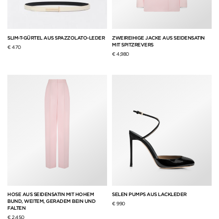
SLIM-T-GÜRTEL AUS SPAZZOLATO-LEDER
ZWEIREIHIGE JACKE AUS SEIDENSATIN
MIT SPITZREVERS
€ 470
€ 4,980
HOSE AUS SEIDENSATIN MIT HOHEM
SELEN PUMPS AUS LACKLEDER
BUND, WEITEM, GERADEM BEIN UND
€ 990
FALTEN
€ 2,450