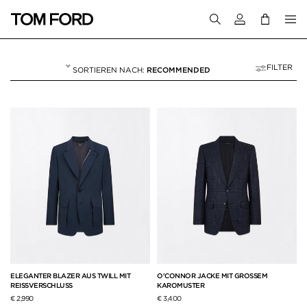
Melden Sie sich 
FILTER
RECOMMENDED
JACKEN
44 RESULTS FOR>
"JACKEN"
ELEGANTER BLAZER AUS TWILL MIT
O'CONNOR JACKE MIT GROSSEM
REISSVERSCHLUSS
KAROMUSTER
€ 2,990
€ 3,400