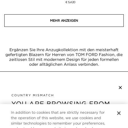
€ 5,420
MEHR ANZEIGEN
Ergänzen Sie Ihre Anzugkollektion mit den meisterhaft
gefertigten Blazern für Herren von TOM FORD Fashion, die
zeitlosen Stil mit modernem Design für jeden formellen
oder alltäglichen Anlass verbinden.
×
NEWSLETTER ABONNIEREN
COUNTRY MISMATCH
YOU ARE BROWSING FROM
UNITED STATES
KUNDENSERVICE
In addition to cookies that are strictly necessary for
the operation of this website, we use cookies and
It looks like you are visiting us from United States,
ÜBER
similar technologies to remember your preferences,
but you are currently browsing our Deutschland