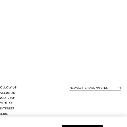
FOLLOW US
NEWSLETTER ABONNIE
FACEBOOK
INSTAGRAM
YOUTUBE
INTEREST
WEIBO
X
REGION:
GERMANY
/
EUR