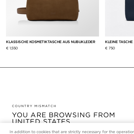
KLASSISCHE KOSMETIKTASCHE AUS NUBUKLEDER
KLEINE TASCHE
€ 1,550
€ 750
COUNTRY MISMATCH
YOU ARE BROWSING FROM
UNITED STATES
In addition to cookies that are strictly necessary for the operatio
It looks like you are visiting us from United States, but