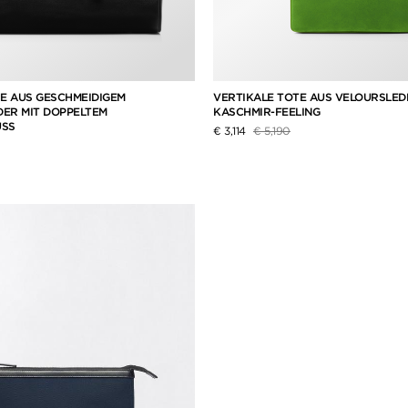
E AUS GESCHMEIDIGEM
VERTIKALE TOTE AUS VELOURSLED
ER MIT DOPPELTEM
KASCHMIR-FEELING
USS
Preis reduziert von
auf
€ 3,114
€ 5,190