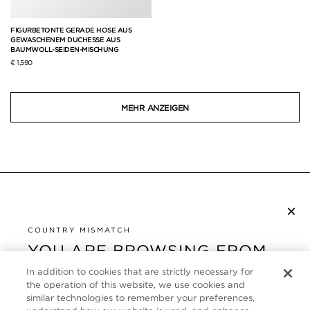
FIGURBETONTE GERADE HOSE AUS
GEWASCHENEM DUCHESSE AUS
BAUMWOLL-SEIDEN-MISCHUNG
€ 1,590
MEHR ANZEIGEN
×
NEWSLETTER ABONNIEREN
COUNTRY MISMATCH
YOU ARE BROWSING FROM
UNITED STATES
KUNDENSERVICE
In addition to cookies that are strictly necessary for
the operation of this website, we use cookies and
It looks like you are visiting us from United States,
ÜBER
similar technologies to remember your preferences,
but you are currently browsing our Deutschland