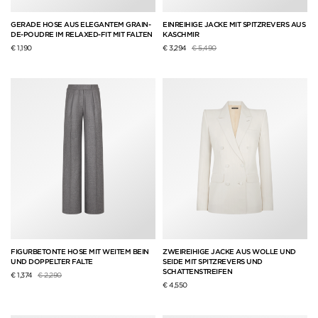
GERADE HOSE AUS ELEGANTEM GRAIN-
EINREIHIGE JACKE MIT SPITZREVERS AUS
DE-POUDRE IM RELAXED-FIT MIT FALTEN
KASCHMIR
Preis reduziert von
auf
€ 1,190
€ 3,294
€ 5,490
FIGURBETONTE HOSE MIT WEITEM BEIN
ZWEIREIHIGE JACKE AUS WOLLE UND
UND DOPPELTER FALTE
SEIDE MIT SPITZREVERS UND
SCHATTENSTREIFEN
Preis reduziert von
auf
€ 1,374
€ 2,290
€ 4,550