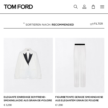
Melden Sie sich 
FILTER
RECOMMENDED
ZWEITEILER
62 RESULTS FOR>
"ZWEITEILER"
ELEGANTE EINREIHIGE BOYFRIEND-
FIGURBETONTE GERADE SMOKINGHOSE
SMOKINGJACKE AUS GRAIN-DE-POUDRE
AUS ELEGANTEM GRAIN DE POUDRE
€ 3,290
€ 1,390