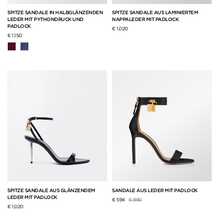
SPITZE SANDALE IN HALBGLÄNZENDEN
SPITZE SANDALE AUS LAMINIERTEM
LEDER MIT PYTHONDRUCK UND
NAPPALEDER MIT PADLOCK
PADLOCK
€ 1,020
€ 1,150
SPITZE SANDALE AUS GLÄNZENDEM
SANDALE AUS LEDER MIT PADLOCK
LEDER MIT PADLOCK
Preis reduziert von
auf
€ 594
€ 990
€ 1,020