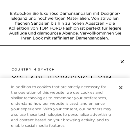
Entdecken Sie luxuriöse Damensandalen mit Designer-
Eleganz und hochwertigen Materialien. Von stilvollen
flachen Sandalen bis hin zu hohen Absätzen – die
Kollektion von TOM FORD Fashion ist perfekt für legere
Ausflüge und glamouröse Abende. Vervollkommnen Sie
Ihren Look mit raffinierten Damensandalen.
×
NEWSLETTER ABONNIEREN
COUNTRY MISMATCH
YOU ARE BROWSING FROM
UNITED STATES
KUNDENSERVICE
In addition to cookies that are strictly necessary for
the operation of this website, we use cookies and
It looks like you are visiting us from United States,
ÜBER
similar technologies to remember your preferences,
but you are currently browsing our Deutschland
understand how our website is used, and enhance
store. Would you like to be redirected to your local
your experience. With your consent, our partners may
FOLLOW US
also use these technologies to personalize advertising
site?
and content based on your browsing activity, and to
enable social media features.