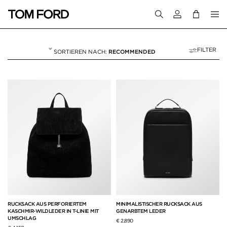
Melden Sie sich 
FILTER
RECOMMENDED
RUCKSÄCKE
4 RESULTS FOR>
"RUCKSÄCKE"
RUCKSACK AUS PERFORIERTEM
MINIMALISTISCHER RUCKSACK AUS
KASCHMIR-WILDLEDER IN T-LINIE MIT
GENARBTEM LEDER
UMSCHLAG
€ 2,890