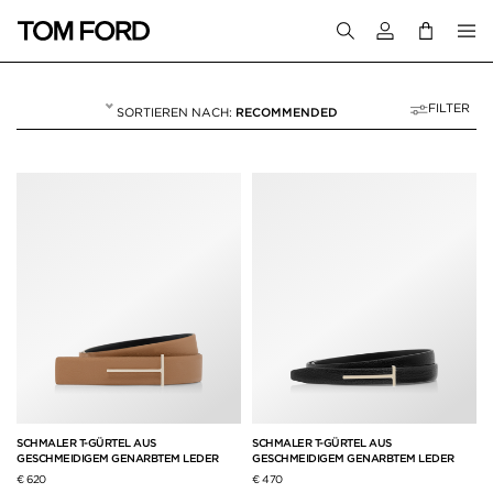
Melden Sie sich 
FILTER
RECOMMENDED
ACCESSOIRES
60 RESULTS FOR>
"ACCESSOIRES"
SCHMALER T-GÜRTEL AUS
SCHMALER T-GÜRTEL AUS
GESCHMEIDIGEM GENARBTEM LEDER
GESCHMEIDIGEM GENARBTEM LEDER
€ 620
€ 470