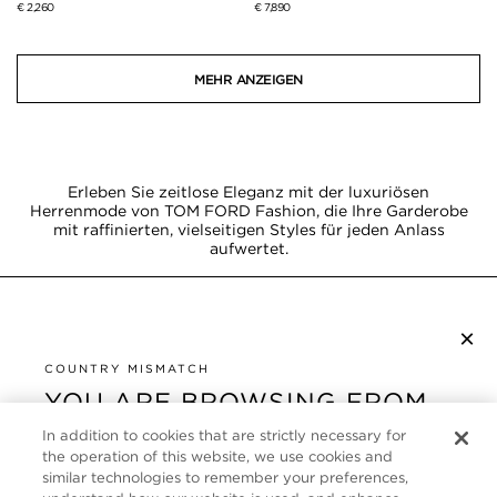
€ 2,260
€ 7,890
MEHR ANZEIGEN
Erleben Sie zeitlose Eleganz mit der luxuriösen
Herrenmode von TOM FORD Fashion, die Ihre Garderobe
mit raffinierten, vielseitigen Styles für jeden Anlass
aufwertet.
×
NEWSLETTER ABONNIEREN
COUNTRY MISMATCH
YOU ARE BROWSING FROM
UNITED STATES
KUNDENSERVICE
In addition to cookies that are strictly necessary for
the operation of this website, we use cookies and
It looks like you are visiting us from United States,
ÜBER
similar technologies to remember your preferences,
but you are currently browsing our Deutschland