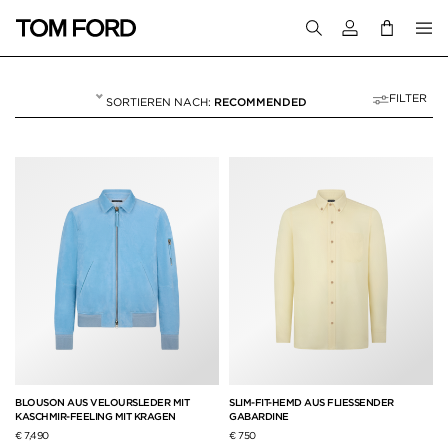
Melden Sie sich 
FILTER
RECOMMENDED
PRÊT-À-PORTER
372 RESULTS FOR>
"PRÊT-À-PORTER"
BLOUSON AUS VELOURSLEDER MIT
SLIM-FIT-HEMD AUS FLIESSENDER
KASCHMIR-FEELING MIT KRAGEN
GABARDINE
€ 7,490
€ 750