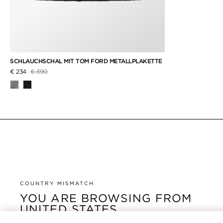
SCHLAUCHSCHAL MIT TOM FORD METALLPLAKETTE
Preis reduziert von
auf
€ 234
€ 390
COUNTRY MISMATCH
YOU ARE BROWSING FROM
UNITED STATES