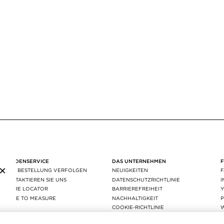
KUNDENSERVICE
DAS UNTERNEHMEN
×
IHRE BESTELLUNG VERFOLGEN
NEUIGKEITEN
KONTAKTIEREN SIE UNS
DATENSCHUTZRICHTLINIE
STORE LOCATOR
BARRIEREFREIHEIT
MADE TO MEASURE
NACHHALTIGKEIT
P
FAQ
COOKIE-RICHTLINIE
VERSAND & RÜCKGABE
COOKIE-EINSTELLUNG