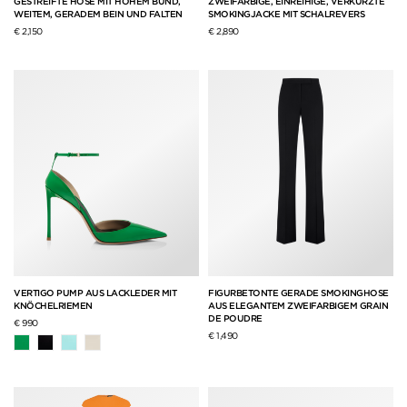
GESTREIFTE HOSE MIT HOHEM BUND,
ZWEIFARBIGE, EINREIHIGE, VERKÜRZTE
WEITEM, GERADEM BEIN UND FALTEN
SMOKINGJACKE MIT SCHALREVERS
€ 2,150
€ 2,890
VERTIGO PUMP AUS LACKLEDER MIT
FIGURBETONTE GERADE SMOKINGHOSE
KNÖCHELRIEMEN
AUS ELEGANTEM ZWEIFARBIGEM GRAIN
DE POUDRE
€ 990
€ 1,490