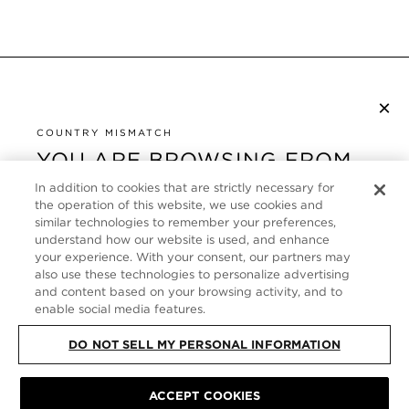
×
NEWSLETTER ABONNIEREN
COUNTRY MISMATCH
YOU ARE BROWSING FROM
UNITED STATES
KUNDENSERVICE
In addition to cookies that are strictly necessary for
the operation of this website, we use cookies and
It looks like you are visiting us from United States,
ÜBER
similar technologies to remember your preferences,
but you are currently browsing our Deutschland
understand how our website is used, and enhance
store. Would you like to be redirected to your local
your experience. With your consent, our partners may
FOLLOW US
also use these technologies to personalize advertising
site?
and content based on your browsing activity, and to
enable social media features.
GERMANY
SHOP IN UNITED STATES
DO NOT SELL MY PERSONAL INFORMATION
CONTINUE BROWSING HERE
SITE MAP
|
DATENSCHUTZRICHTLINIE
|
ALLGEMEINE GESCHÄFTSBEDINGUNGEN
© TOM FORD ALL RIGHTS
ACCEPT COOKIES
RESERVED