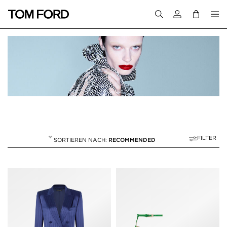
Melden Sie sich 
FILTER
RECOMMENDED
FRÜHJAHR/SOMME
239 RESULTS FOR>
"FRÜHJAHR/SOMMER 26"