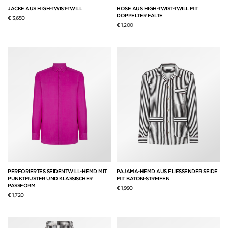
JACKE AUS HIGH-TWIST-TWILL
HOSE AUS HIGH-TWIST-TWILL MIT
DOPPELTER FALTE
€ 3,650
€ 1,200
PERFORIERTES SEIDENTWILL-HEMD MIT
PAJAMA-HEMD AUS FLIESSENDER SEIDE
PUNKTMUSTER UND KLASSISCHER
MIT BATON-STREIFEN
PASSFORM
€ 1,990
€ 1,720