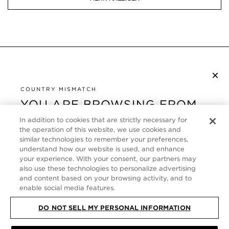
×
NEWSLETTER ABONNIEREN
COUNTRY MISMATCH
YOU ARE BROWSING FROM
UNITED STATES
KUNDENSERVICE
In addition to cookies that are strictly necessary for
the operation of this website, we use cookies and
It looks like you are visiting us from United States,
ÜBER
similar technologies to remember your preferences,
but you are currently browsing our Deutschland
understand how our website is used, and enhance
store. Would you like to be redirected to your local
your experience. With your consent, our partners may
FOLLOW US
also use these technologies to personalize advertising
site?
and content based on your browsing activity, and to
enable social media features.
GERMANY
SHOP IN UNITED STATES
DO NOT SELL MY PERSONAL INFORMATION
CONTINUE BROWSING HERE