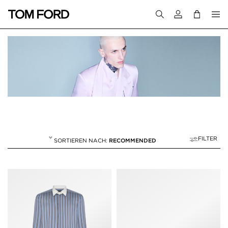
Melden Sie sich 
FILTER
RECOMMENDED
FRÜHJAHR/SOMME
261 RESULTS FOR>
"FRÜHJAHR/SOMMER 26"