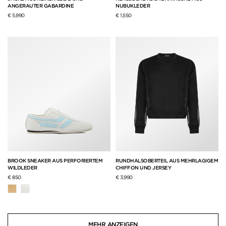
ANGERAUTER GABARDINE
NUBUKLEDER
€ 5,990
€ 1,550
BROOK SNEAKER AUS PERFORIERTEM
RUNDHALSOBERTEIL AUS MEHRLAGIGEM
WILDLEDER
CHIFFON UND JERSEY
€ 850
€ 3,990
MEHR ANZEIGEN