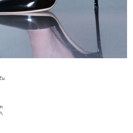
Zu
on
n,