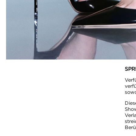
SPR
Verf
verf
sowo
Dies
Show
Verl
stre
Berü