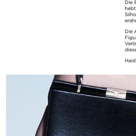
Die 
hebt
Silh
erah
Die 
Figu
Verl
dies
Haid