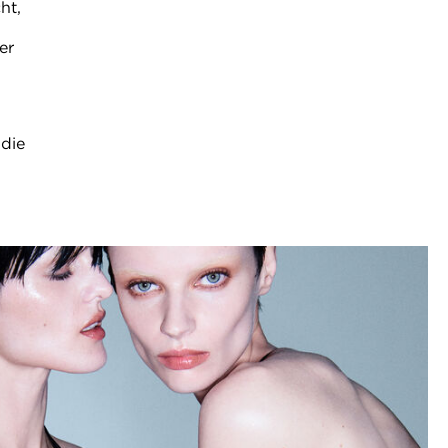
ht,
er
 die