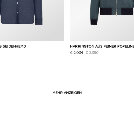
S SEIDENHEMD
HARRINGTON AUS FEINER POPELIN
ziert von
Preis reduziert von
auf
€ 2,034
€ 3,390
MEHR ANZEIGEN