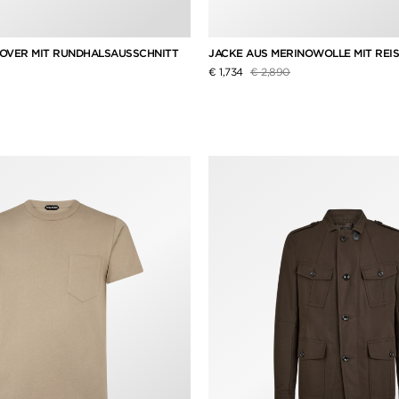
OVER MIT RUNDHALSAUSSCHNITT
JACKE AUS MERINOWOLLE MIT REI
ziert von
f
Preis reduziert von
auf
€ 1,734
€ 2,890