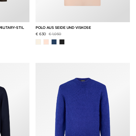
ILITARY-STIL
POLO AUS SEIDE UND VISKOSE
Preis reduziert von
auf
€ 630
€ 1,050