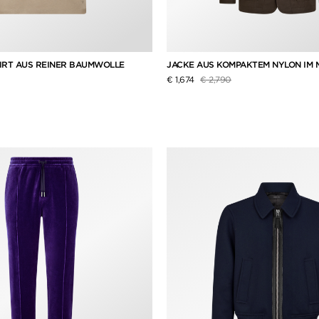
IRT AUS REINER BAUMWOLLE
JACKE AUS KOMPAKTEM NYLON IM M
iert von
Preis reduziert von
auf
€ 1,674
€ 2,790