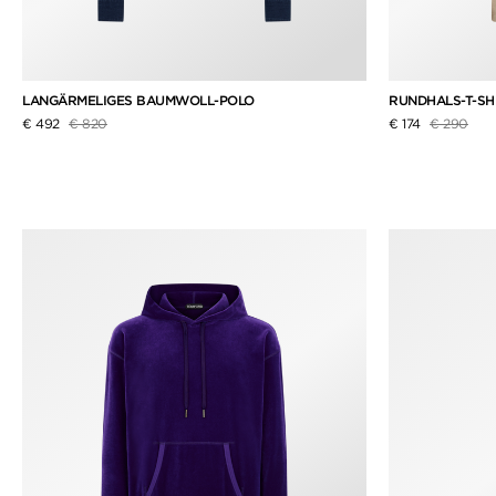
LANGÄRMELIGES BAUMWOLL-POLO
RUNDHALS-T-SH
Preis reduziert von
auf
Preis reduz
auf
€ 492
€ 820
€ 174
€ 290