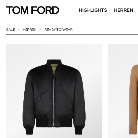
HIGHLIGHTS
HERREN
SALE
HERREN
READY-TO-WEAR
41 RESULTS FOR>
"READY-TO-WEAR"
READY-TO-WE