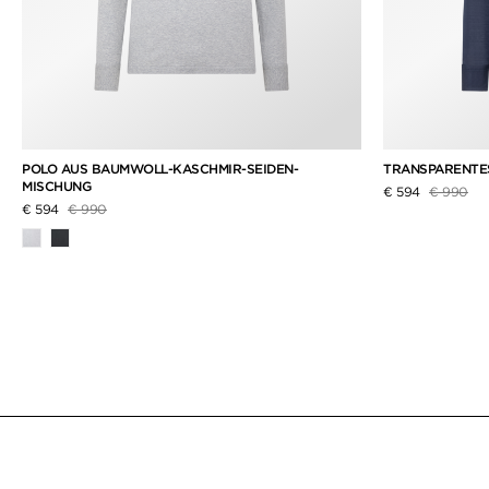
POLO AUS BAUMWOLL-KASCHMIR-SEIDEN-
TRANSPARENTE
MISCHUNG
Preis redu
auf
€ 594
€ 990
Preis reduziert von
auf
€ 594
€ 990