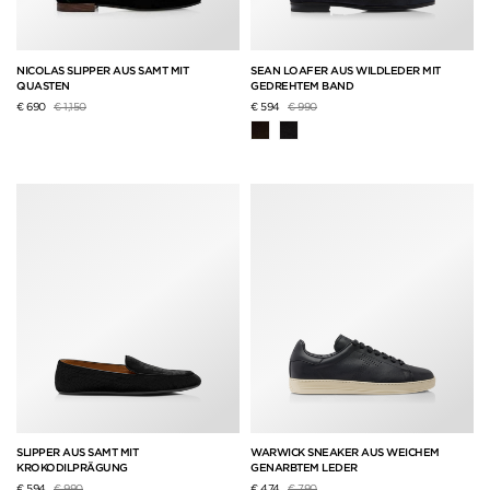
NICOLAS SLIPPER AUS SAMT MIT
SEAN LOAFER AUS WILDLEDER MIT
QUASTEN
GEDREHTEM BAND
Preis reduziert von
auf
Preis reduziert von
auf
€ 690
€ 1,150
€ 594
€ 990
SLIPPER AUS SAMT MIT
WARWICK SNEAKER AUS WEICHEM
KROKODILPRÄGUNG
GENARBTEM LEDER
Preis reduziert von
auf
Preis reduziert von
auf
€ 594
€ 990
€ 474
€ 790