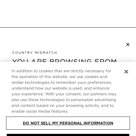
×
NEWSLETTER ABONNIEREN
COUNTRY MISMATCH
YOU ARE BROWSING FROM
UNITED STATES
KUNDENSERVICE
In addition to cookies that are strictly necessary for
the operation of this website, we use cookies and
It looks like you are visiting us from United States,
ÜBER
similar technologies to remember your preferences,
but you are currently browsing our Deutschland
understand how our website is used, and enhance
store. Would you like to be redirected to your local
your experience. With your consent, our partners may
FOLLOW US
also use these technologies to personalize advertising
site?
and content based on your browsing activity, and to
enable social media features.
GERMANY
SHOP IN UNITED STATES
DO NOT SELL MY PERSONAL INFORMATION
CONTINUE BROWSING HERE
SITE MAP
|
DATENSCHUTZRICHTLINIE
|