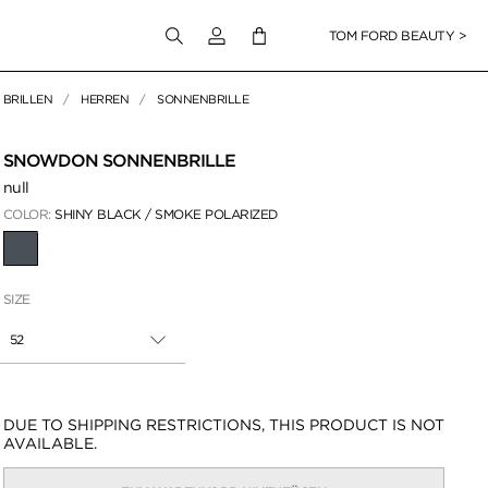
Melden Sie sich bei Ihrem Konto an
TOM FORD BEAUTY >
BRILLEN
HERREN
SONNENBRILLE
en klicken
SNOWDON SONNENBRILLE
null
COLOR:
SHINY BLACK / SMOKE POLARIZED
AUSGEWÄHLT
SIZE
52
Verfügbarkeit:
DUE TO SHIPPING RESTRICTIONS, THIS PRODUCT IS NOT
AVAILABLE.