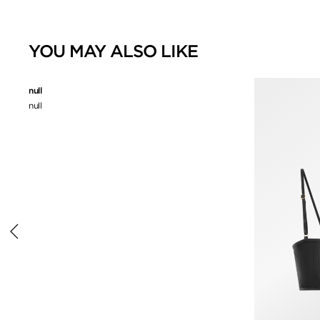
YOU MAY ALSO LIKE
null
null