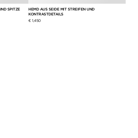
ND SPITZE
HEMD AUS SEIDE MIT STREIFEN UND
LAVAL
KONTRASTDETAILS
MIT S
€ 1,450
€ 1,550