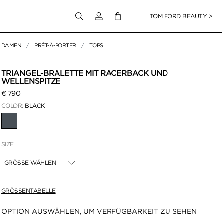
Melden Sie sich bei Ihrem Konto an
TOM FORD BEAUTY >
DAMEN
PRÊT-À-PORTER
TOPS
TRIANGEL-BRALETTE MIT RACERBACK UND
WELLENSPITZE
€ 790
COLOR:
BLACK
AUSGEWÄHLT
SIZE
GRÖSSE WÄHLEN
GRÖSSENTABELLE
Verfügbarkeit:
OPTION AUSWÄHLEN, UM VERFÜGBARKEIT ZU SEHEN