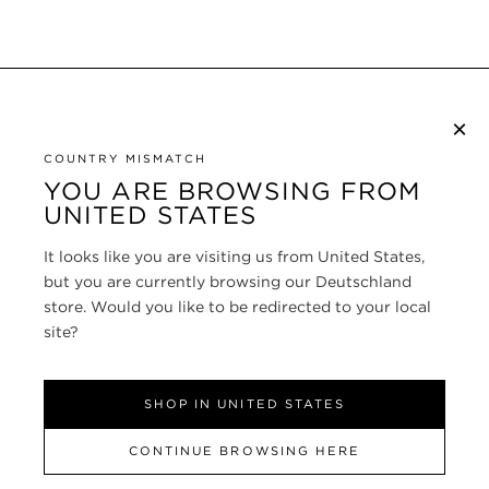
×
NEWSLETTER ABONNIEREN
COUNTRY MISMATCH
YOU ARE BROWSING FROM
UNITED STATES
KUNDENSERVICE
It looks like you are visiting us from United States,
ÜBER
but you are currently browsing our Deutschland
store. Would you like to be redirected to your local
FOLLOW US
site?
GERMANY
SHOP IN UNITED STATES
CONTINUE BROWSING HERE
SITE MAP
|
DATENSCHUTZRICHTLINIE
|
ALLGEMEINE GESCHÄFTSBEDINGUNGEN
© TOM FORD ALL RIGHTS
RESERVED