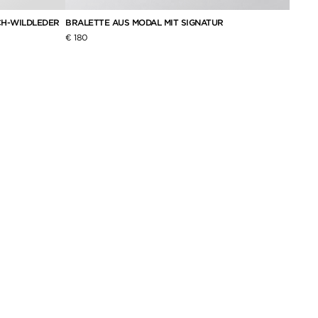
CH-WILDLEDER
BRALETTE AUS MODAL MIT SIGNATUR
CHARA
€ 180
€ 180