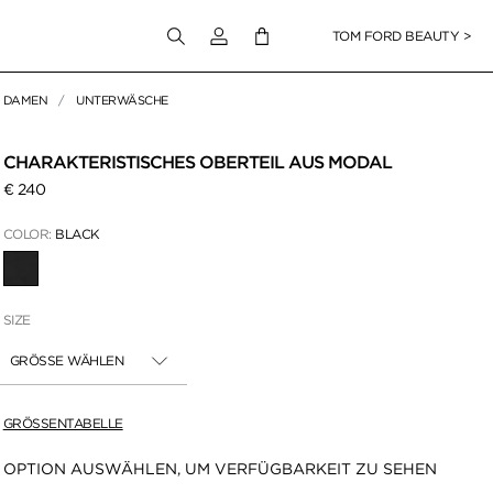
Melden Sie sich bei Ihrem Konto an
TOM FORD BEAUTY >
DAMEN
UNTERWÄSCHE
en klicken
CHARAKTERISTISCHES OBERTEIL AUS MODAL
€ 240
COLOR:
BLACK
AUSGEWÄHLT
SIZE
GRÖSSE WÄHLEN
GRÖSSENTABELLE
Verfügbarkeit:
OPTION AUSWÄHLEN, UM VERFÜGBARKEIT ZU SEHEN