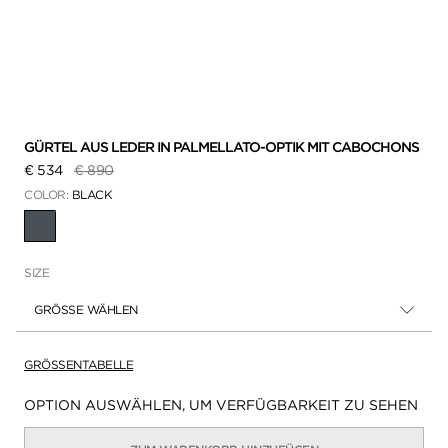
GÜRTEL AUS LEDER IN PALMELLATO-OPTIK MIT CABOCHONS
Preis reduziert von
auf
€ 534
€ 890
COLOR:
BLACK
AUSGEWÄHLT
SIZE
GRÖSSE WÄHLEN
GRÖSSENTABELLE
Verfügbarkeit:
OPTION AUSWÄHLEN, UM VERFÜGBARKEIT ZU SEHEN