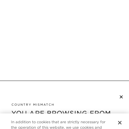
×
NEWSLETTER ABONNIEREN
COUNTRY MISMATCH
YOU ARE BROWSING FROM
UNITED STATES
KUNDENSERVICE
In addition to cookies that are strictly necessary for
the operation of this website, we use cookies and