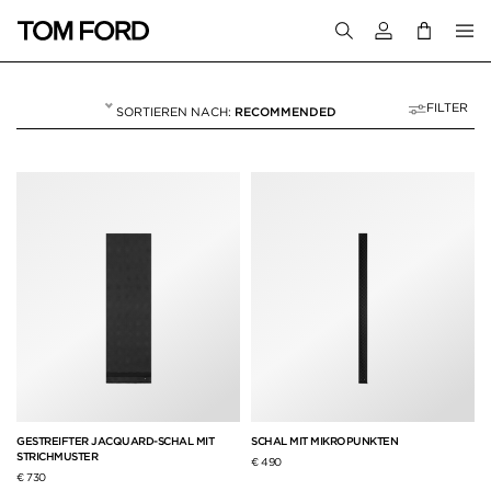
Melden Sie sich 
FILTER
RECOMMENDED
SCHALS
11 RESULTS FOR>
"SCHALS"
GESTREIFTER JACQUARD-SCHAL MIT
SCHAL MIT MIKROPUNKTEN
STRICHMUSTER
€ 490
€ 730