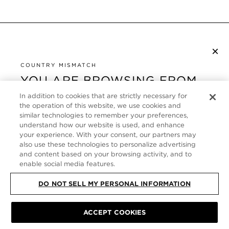
×
NEWSLETTER ABONNIEREN
COUNTRY MISMATCH
YOU ARE BROWSING FROM
UNITED STATES
KUNDENSERVICE
In addition to cookies that are strictly necessary for
the operation of this website, we use cookies and
It looks like you are visiting us from United States,
ÜBER
similar technologies to remember your preferences,
but you are currently browsing our Deutschland
understand how our website is used, and enhance
store. Would you like to be redirected to your local
your experience. With your consent, our partners may
FOLLOW US
also use these technologies to personalize advertising
site?
and content based on your browsing activity, and to
enable social media features.
GERMANY
SHOP IN UNITED STATES
DO NOT SELL MY PERSONAL INFORMATION
CONTINUE BROWSING HERE
SITE MAP
|
DATENSCHUTZRICHTLINIE
|
ACCEPT COOKIES
ALLGEMEINE GESCHÄFTSBEDINGUNGEN
© TOM FORD ALL RIGHTS
RESERVED