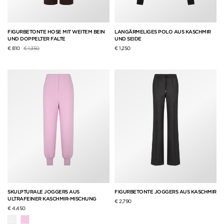
FIGURBETONTE HOSE MIT WEITEM BEIN
LANGÄRMELIGES POLO AUS KASCHMIR
UND DOPPELTER FALTE
UND SEIDE
Preis reduziert von
auf
€ 810
€ 1,350
€ 1,250
SKULPTURALE JOGGERS AUS
FIGURBETONTE JOGGERS AUS KASCHMIR
ULTRAFEINER KASCHMIR-MISCHUNG
€ 2,790
€ 4,450