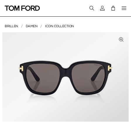
Melden Sie sich 
BRILLEN
DAMEN
ICON COLLECTION
PRODUKTBILDER
um Zoomen klicken
Zum