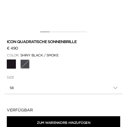
ICON QUADRATISCHE SONNENBRILLE
€ 490
COLOR:
SHINY BLACK / SMOKE
AUSGEWÄHLT
SIZE
58
Verfügbarkeit:
VERFÜGBAR
ZUM WARENKORB HINZUFÜGEN