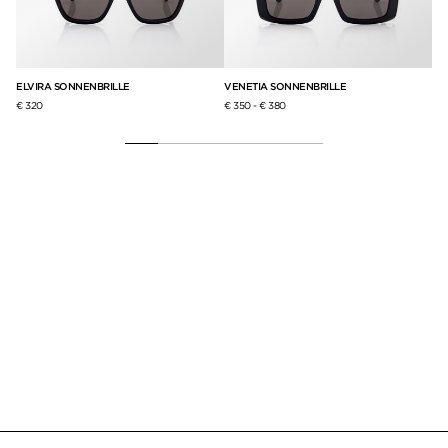
ELVIRA SONNENBRILLE
VENETIA SONNENBRILLE
IC
€ 320
€ 350
-
€ 380
€ 