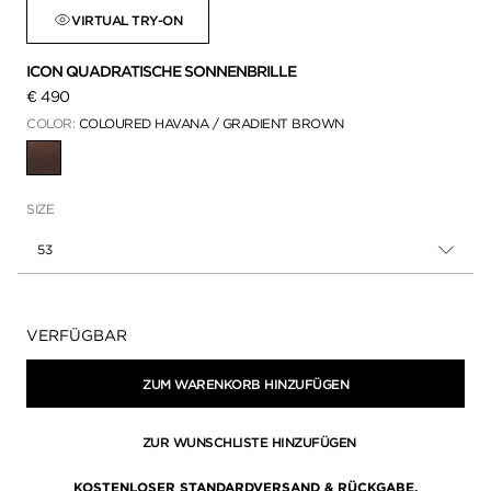
VIRTUAL TRY-ON
ICON QUADRATISCHE SONNENBRILLE
€ 490
COLOR:
COLOURED HAVANA / GRADIENT BROWN
AUSGEWÄHLT
SIZE
53
Verfügbarkeit:
VERFÜGBAR
ZUM WARENKORB HINZUFÜGEN
ZUR WUNSCHLISTE HINZUFÜGEN
KOSTENLOSER STANDARDVERSAND & RÜCKGABE.