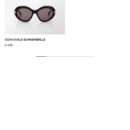
ICON OVALE SONNENBRILLE
EL
€ 490
€ 3