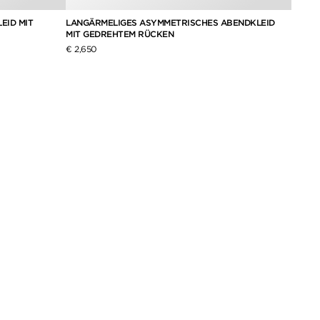
EID MIT
LANGÄRMELIGES ASYMMETRISCHES ABENDKLEID
DRAPI
MIT GEDREHTEM RÜCKEN
CRÊPE
€ 2,650
€ 6,55