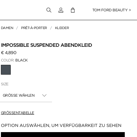
Melden Sie sich bei Ihrem Konto an
TOM FORD BEAUTY >
DAMEN
PRÊT-À-PORTER
KLEIDER
en klicken
IMPOSSIBLE SUSPENDED ABENDKLEID
€ 4,890
COLOR:
BLACK
AUSGEWÄHLT
SIZE
GRÖSSE WÄHLEN
GRÖSSENTABELLE
Verfügbarkeit:
OPTION AUSWÄHLEN, UM VERFÜGBARKEIT ZU SEHEN