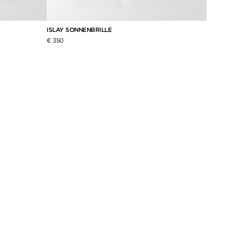
ISLAY SONNENBRILLE
IGGY 
€ 350
€ 290