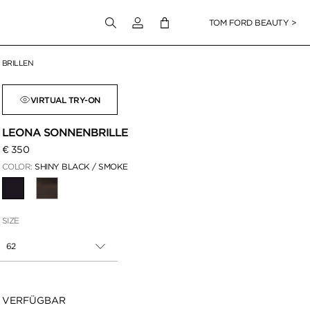
Melden Sie sich bei Ihrem Konto an
TOM FORD BEAUTY >
BRILLEN
en klicken
VIRTUAL TRY-ON
LEONA SONNENBRILLE
€ 350
COLOR:
SHINY BLACK / SMOKE
AUSGEWÄHLT
SIZE
62
Verfügbarkeit:
VERFÜGBAR