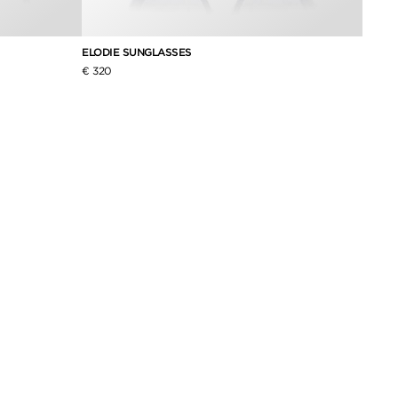
ELODIE SUNGLASSES
PLUM 
€ 320
€ 380