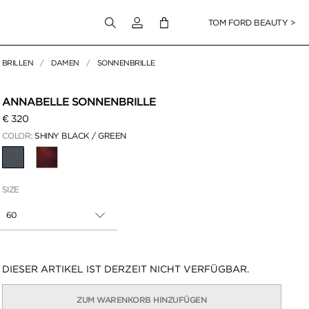
Melden Sie sich bei Ihrem Konto an
TOM FORD BEAUTY >
BRILLEN
DAMEN
SONNENBRILLE
en klicken
ANNABELLE SONNENBRILLE
€ 320
COLOR:
SHINY BLACK / GREEN
AUSGEWÄHLT
SIZE
60
Verfügbarkeit:
DIESER ARTIKEL IST DERZEIT NICHT VERFÜGBAR.
ZUM WARENKORB HINZUFÜGEN