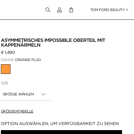
Melden Sie sich bei Ihrem Konto an
TOM FORD BEAUTY >
en klicken
ASYMMETRISCHES IMPOSSIBLE OBERTEIL MIT
KAPPENÄRMELN
€ 1,490
COLOR:
ORANGE FLUO
AUSGEWÄHLT
SIZE
GRÖSSE WÄHLEN
GRÖSSENTABELLE
Verfügbarkeit:
OPTION AUSWÄHLEN, UM VERFÜGBARKEIT ZU SEHEN