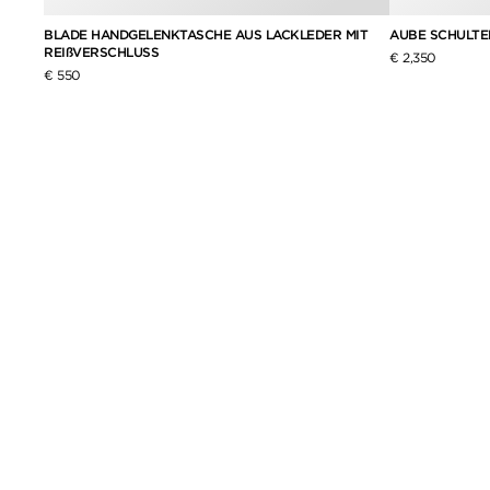
BLADE HANDGELENKTASCHE AUS LACKLEDER MIT
AUBE SCHULTE
REIßVERSCHLUSS
€ 2,350
€ 550