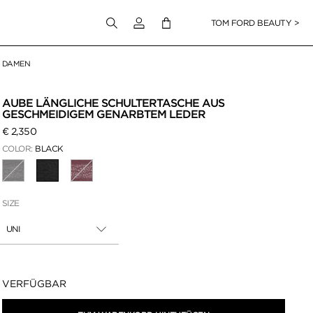
Melden Sie sich bei Ihrem Konto an
TOM FORD BEAUTY >
DAMEN
en klicken
AUBE LÄNGLICHE SCHULTERTASCHE AUS
GESCHMEIDIGEM GENARBTEM LEDER
€ 2,350
COLOR:
BLACK
AUSGEWÄHLT
SIZE
UNI
Verfügbarkeit:
VERFÜGBAR