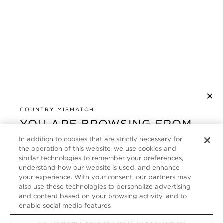
×
NEWSLETTER ABONNIEREN
COUNTRY MISMATCH
YOU ARE BROWSING FROM
UNITED STATES
KUNDENSERVICE
In addition to cookies that are strictly necessary for
the operation of this website, we use cookies and
It looks like you are visiting us from United States,
ÜBER
similar technologies to remember your preferences,
but you are currently browsing our Deutschland
understand how our website is used, and enhance
store. Would you like to be redirected to your local
your experience. With your consent, our partners may
FOLLOW US
also use these technologies to personalize advertising
site?
and content based on your browsing activity, and to
enable social media features.
GERMANY
SHOP IN UNITED STATES