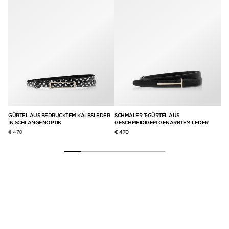
ER
GÜRTEL AUS BEDRUCKTEM KALBSLEDER
SCHMALER T-GÜRTEL AUS
NE
IN SCHLANGENOPTIK
GESCHMEIDIGEM GENARBTEM LEDER
€ 3
€ 470
€ 470