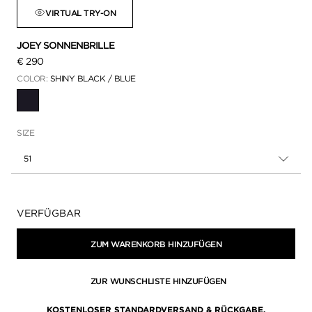
VIRTUAL TRY-ON
JOEY SONNENBRILLE
€ 290
COLOR:
SHINY BLACK / BLUE
AUSGEWÄHLT
SIZE
51
Verfügbarkeit:
VERFÜGBAR
ZUM WARENKORB HINZUFÜGEN
ZUR WUNSCHLISTE HINZUFÜGEN
KOSTENLOSER STANDARDVERSAND & RÜCKGABE.