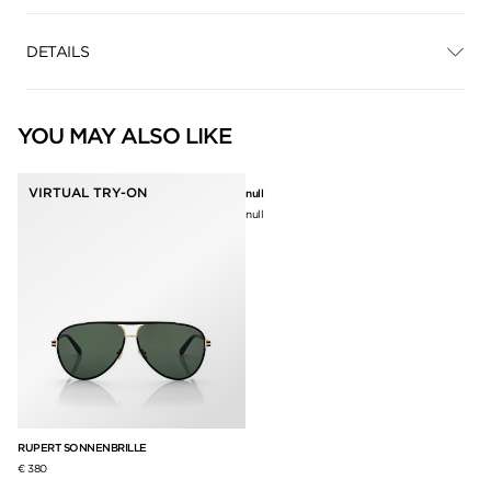
DETAILS
YOU MAY ALSO LIKE
VIRTUAL TRY-ON
null
null
RUPERT SONNENBRILLE
ST
€ 380
€ 3