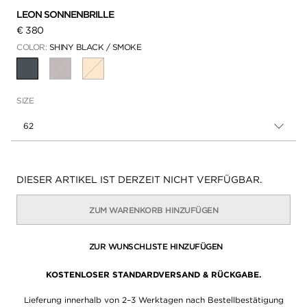
LEON SONNENBRILLE
€ 380
COLOR:
SHINY BLACK / SMOKE
AUSGEWÄHLT
SIZE
62
Verfügbarkeit:
DIESER ARTIKEL IST DERZEIT NICHT VERFÜGBAR.
ZUM WARENKORB HINZUFÜGEN
ZUR WUNSCHLISTE HINZUFÜGEN
KOSTENLOSER STANDARDVERSAND & RÜCKGABE.
Lieferung innerhalb von 2–3 Werktagen nach Bestellbestätigung