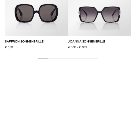
SAFFRON SONNENBRILLE
JOANNA SONNENBRILLE
SE
€ 350
€ 330
-
€ 360
€ 2