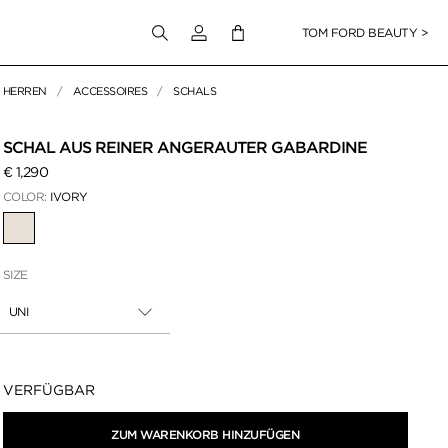
Melden Sie sich bei Ihrem Konto an
TOM FORD BEAUTY >
HERREN
ACCESSOIRES
SCHALS
en klicken
SCHAL AUS REINER ANGERAUTER GABARDINE
€ 1,290
COLOR:
IVORY
AUSGEWÄHLT
SIZE
UNI
Verfügbarkeit:
VERFÜGBAR
ZUM WARENKORB HINZUFÜGEN