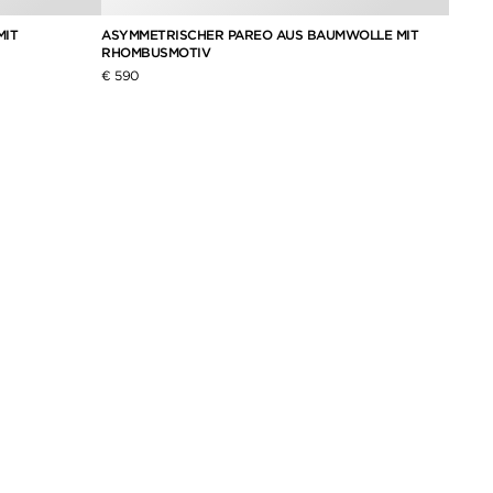
MIT
ASYMMETRISCHER PAREO AUS BAUMWOLLE MIT
SCHAL
RHOMBUSMOTIV
€ 690
€ 590