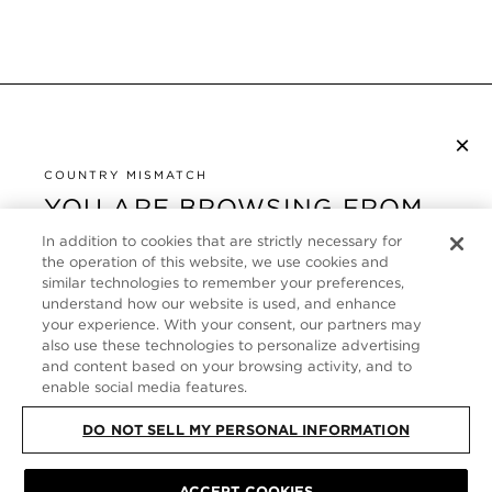
×
NEWSLETTER ABONNIEREN
COUNTRY MISMATCH
YOU ARE BROWSING FROM
UNITED STATES
KUNDENSERVICE
In addition to cookies that are strictly necessary for
the operation of this website, we use cookies and
It looks like you are visiting us from United States,
ÜBER
similar technologies to remember your preferences,
but you are currently browsing our Deutschland
understand how our website is used, and enhance
store. Would you like to be redirected to your local
your experience. With your consent, our partners may
FOLLOW US
also use these technologies to personalize advertising
site?
and content based on your browsing activity, and to
enable social media features.
GERMANY
SHOP IN UNITED STATES
DO NOT SELL MY PERSONAL INFORMATION
CONTINUE BROWSING HERE
SITE MAP
|
DATENSCHUTZRICHTLINIE
|
ALLGEMEINE GESCHÄFTSBEDINGUNGEN
© TOM FORD ALL RIGHTS
ACCEPT COOKIES