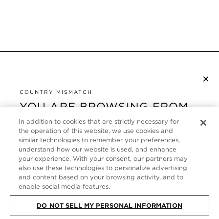
×
NEWSLETTER ABONNIEREN
COUNTRY MISMATCH
YOU ARE BROWSING FROM
UNITED STATES
KUNDENSERVICE
In addition to cookies that are strictly necessary for
the operation of this website, we use cookies and
It looks like you are visiting us from United States,
ÜBER
similar technologies to remember your preferences,
but you are currently browsing our Deutschland
understand how our website is used, and enhance
store. Would you like to be redirected to your local
your experience. With your consent, our partners may
FOLLOW US
also use these technologies to personalize advertising
site?
and content based on your browsing activity, and to
enable social media features.
GERMANY
SHOP IN UNITED STATES
DO NOT SELL MY PERSONAL INFORMATION