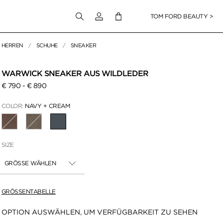
Melden Sie sich bei Ihrem Konto an
TOM FORD BEAUTY >
HERREN
SCHUHE
SNEAKER
en klicken
WARWICK SNEAKER AUS WILDLEDER
€ 790
-
€ 890
COLOR:
NAVY + CREAM
AUSGEWÄHLT
SIZE
GRÖSSE WÄHLEN
GRÖSSENTABELLE
Verfügbarkeit:
OPTION AUSWÄHLEN, UM VERFÜGBARKEIT ZU SEHEN