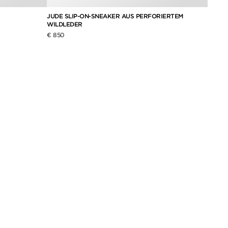
JUDE SLIP-ON-SNEAKER AUS PERFORIERTEM
BLAKE
WILDLEDER
WILDL
€ 850
€ 890