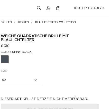
Melden Sie sich bei Ihrem Konto an
TOM FORD BEAUTY >
BRILLEN
HERREN
BLAULICHTFILTER COLLECTION
en klicken
WEICHE QUADRATISCHE BRILLE MIT
BLAULICHTFILTER
€ 310
COLOR:
SHINY BLACK
AUSGEWÄHLT
SIZE
50
Verfügbarkeit:
DIESER ARTIKEL IST DERZEIT NICHT VERFÜGBAR.