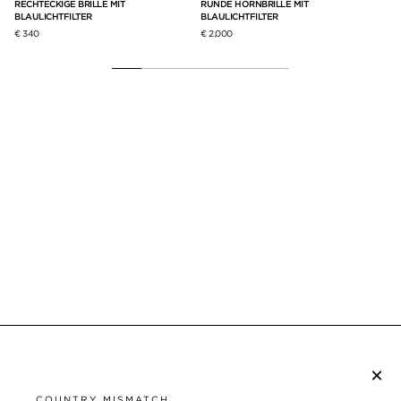
ER
RECHTECKIGE BRILLE MIT
RUNDE HORNBRILLE MIT
BLAULICHTFILTER
BLAULICHTFILTER
€ 340
€ 2,000
×
NEWSLETTER ABONNIEREN
COUNTRY MISMATCH