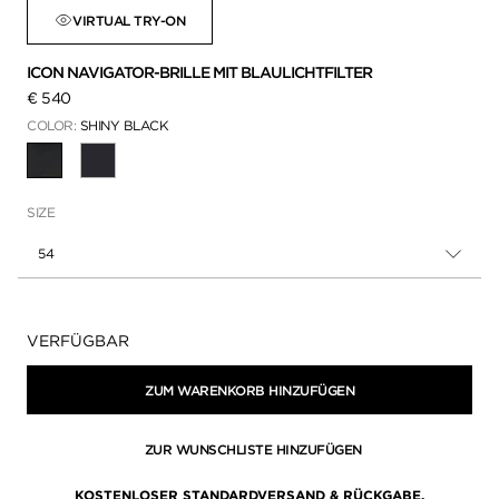
VIRTUAL TRY-ON
ICON NAVIGATOR-BRILLE MIT BLAULICHTFILTER
€ 540
COLOR:
SHINY BLACK
AUSGEWÄHLT
SIZE
54
Verfügbarkeit:
VERFÜGBAR
ZUM WARENKORB HINZUFÜGEN
ZUR WUNSCHLISTE HINZUFÜGEN
KOSTENLOSER STANDARDVERSAND & RÜCKGABE.