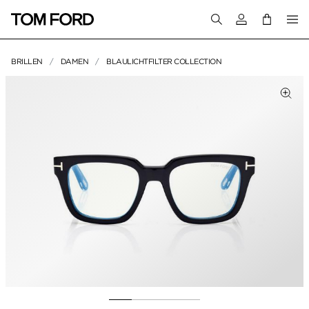
Melden Sie sich 
BRILLEN
DAMEN
BLAULICHTFILTER COLLECTION
PRODUKTBILDER
um Zoomen klicken
Zum