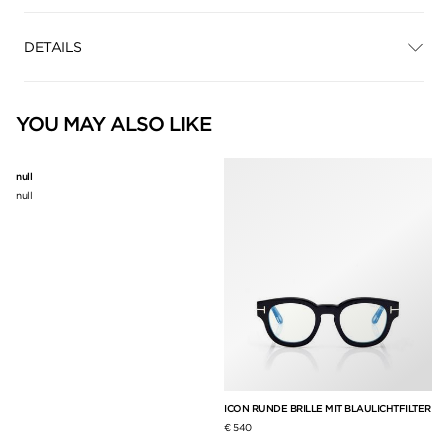
DETAILS
YOU MAY ALSO LIKE
null
null
ICON RUNDE BRILLE MIT BLAULICHTFILTER
IC
BL
€ 540
€ 