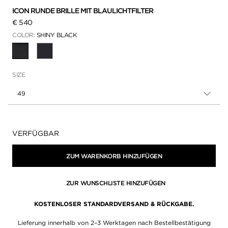
ICON RUNDE BRILLE MIT BLAULICHTFILTER
€ 540
COLOR:
SHINY BLACK
AUSGEWÄHLT
SIZE
49
Verfügbarkeit:
VERFÜGBAR
ZUM WARENKORB HINZUFÜGEN
ZUR WUNSCHLISTE HINZUFÜGEN
KOSTENLOSER STANDARDVERSAND & RÜCKGABE.
Lieferung innerhalb von 2–3 Werktagen nach Bestellbestätigung