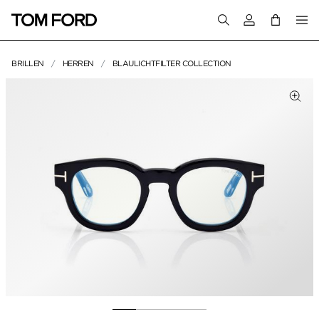
Melden Sie sich 
BRILLEN
HERREN
BLAULICHTFILTER COLLECTION
PRODUKTBILDER
um Zoomen klicken
Zum