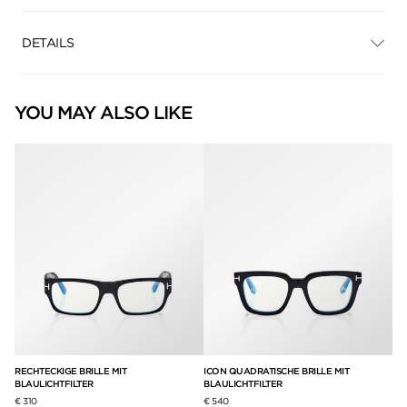
DETAILS
YOU MAY ALSO LIKE
RECHTECKIGE BRILLE MIT
ICON QUADRATISCHE BRILLE MIT
RE
BLAULICHTFILTER
BLAULICHTFILTER
BL
€ 310
€ 540
€ 