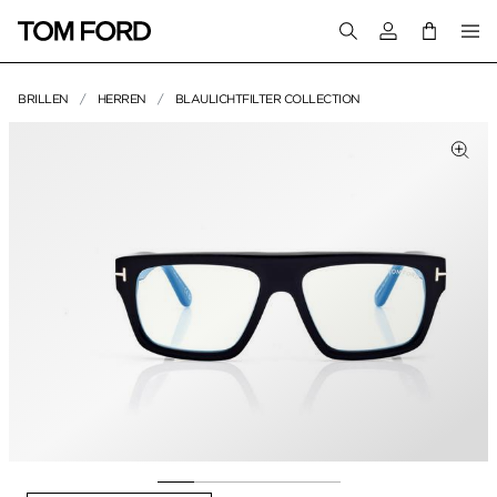
Melden Sie sich 
BRILLEN
HERREN
BLAULICHTFILTER COLLECTION
PRODUKTBILDER
um Zoomen klicken
Zum