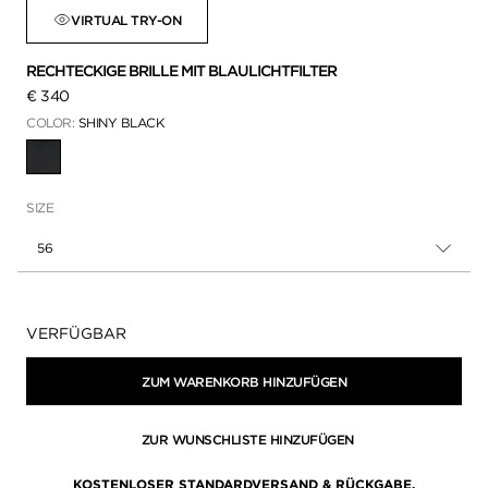
VIRTUAL TRY-ON
RECHTECKIGE BRILLE MIT BLAULICHTFILTER
€ 340
COLOR:
SHINY BLACK
AUSGEWÄHLT
SIZE
56
Verfügbarkeit:
VERFÜGBAR
ZUM WARENKORB HINZUFÜGEN
ZUR WUNSCHLISTE HINZUFÜGEN
KOSTENLOSER STANDARDVERSAND & RÜCKGABE.