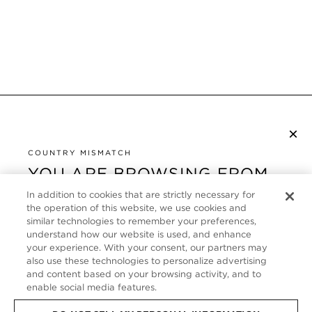
×
NEWSLETTER ABONNIEREN
COUNTRY MISMATCH
YOU ARE BROWSING FROM
UNITED STATES
KUNDENSERVICE
In addition to cookies that are strictly necessary for
the operation of this website, we use cookies and
It looks like you are visiting us from United States,
ÜBER
similar technologies to remember your preferences,
but you are currently browsing our Deutschland
understand how our website is used, and enhance
store. Would you like to be redirected to your local
your experience. With your consent, our partners may
FOLLOW US
also use these technologies to personalize advertising
site?
and content based on your browsing activity, and to
enable social media features.
GERMANY
SHOP IN UNITED STATES