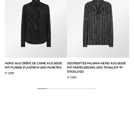
HEMD AUS CRÊPE DE CHINE AUS SEIDE
GESTREIFTES PAJAMA-HEMD AUS SEIDE
TA
MIT PLISSEE-PLASTRON UND PUNKTEN
MIT PASPELIERUNG UND TONALEM TF-
EN
STICKLOGO
MI
€ 1,890
€ 1,950
€ 1